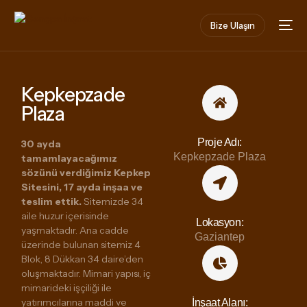
Bize Ulaşın
Kepkepzade
Plaza
Proje Adı:
30 ayda
Kepkepzade Plaza
tamamlayacağımız
sözünü verdiğimiz Kepkep
Sitesini, 17 ayda inşaa ve
teslim ettik.
Sitemizde 34
aile huzur içerisinde
Lokasyon:
yaşmaktadır. Ana cadde
Gaziantep
üzerinde bulunan sitemiz 4
Blok, 8 Dükkan 34 daire’den
oluşmaktadır. Mimari yapısı, iç
mimarideki işçiliği ile
yatırımcılarına maddi ve
İnşaat Alanı: