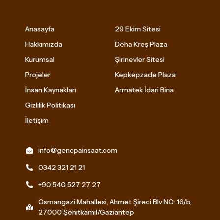
Anasayfa
29 Ekim Sitesi
Hakkımızda
Deha Kreş Plaza
Kurumsal
Şirinevler Sitesi
Projeler
Kepkepzade Plaza
İnsan Kaynakları
Armatek İdari Bina
Gizlilik Politikası
İletişim
info@gencpainsaat.com
0342 321 21 21
+90 540 527 27 27
Osmangazi Mahallesi, Ahmet Şireci Blv NO: 16/b,
27000 Şehitkamil/Gaziantep